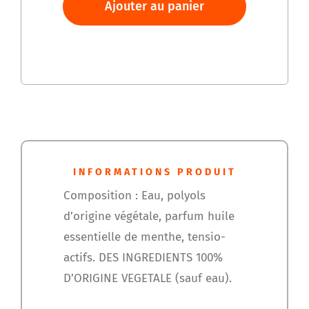
Spray
Ajouter au panier
anti
parasitaires
ecto-
choc
duo
FRANCODEX
INFORMATIONS PRODUIT
Composition : Eau, polyols
d’origine végétale, parfum huile
essentielle de menthe, tensio-
actifs. DES INGREDIENTS 100%
D’ORIGINE VEGETALE (sauf eau).