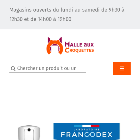
Passer
Magasins ouverts du lundi au samedi de 9h30 à
au
12h30 et de 14h00 à 19h00
contenu
Rechercher:
Toggle
Navigatio
Accueil
Qui sommes-nous ?
Le toilettage pour chien