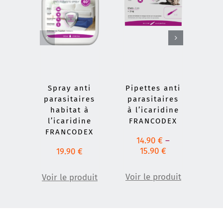
Spray anti
Pipettes anti
Lo
parasitaires
parasitaires
pa
habitat à
à l’icaridine
à l
l’icaridine
FRANCODEX
F
FRANCODEX
14.90
€
–
15.90
€
19.90
€
Voi
Voir le produit
Voir le produit